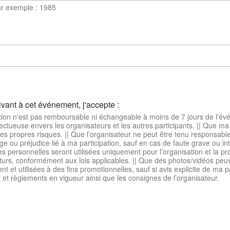
ar exemple : 1985
ivant à cet événement, j'accepte :
on n'est pas remboursable ni échangeable à moins de 7 jours de l'événement.
e envers les organisateurs et les autres participants. || Que ma participation est
ue l’organisateur ne peut être tenu responsable de tout
 ou préjudice lié à ma participation, sauf en cas de faute grave ou inte
personnelles seront utilisées uniquement pour l’organisation et la p
ément aux lois applicables. || Que des photos/vidéos peuvent être prises
t et utilisées à des fins promotionnelles, sauf si avis explicite de ma part.
s et règlements en vigueur ainsi que les consignes de l’organisateur.