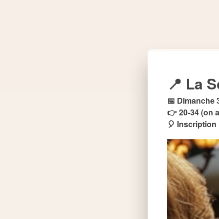
📍 La 
📅 Dimanche 3
👉 20-34 (on a
🎈 Inscriptio