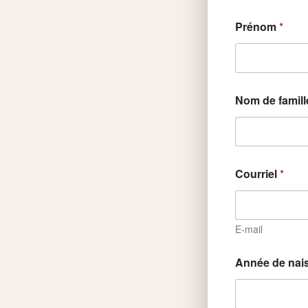
Prénom
*
Nom de famil
Courriel
*
E-mail
Année de nai