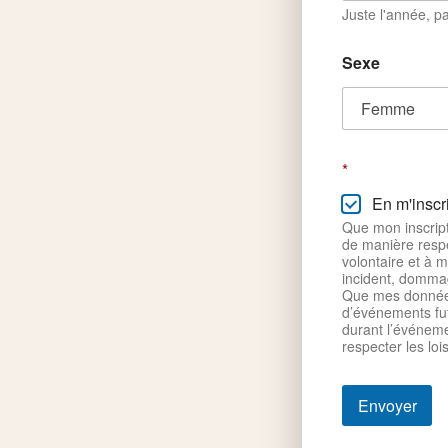
Juste l'année, p
Sexe
*
En m'inscr
Que mon inscripti
de manière respectueus
volontaire et à mes propres risques. || Q
incident, dommage
Que mes données 
d’événements futurs, conform
durant l’événemen
respecter les loi
Envoyer