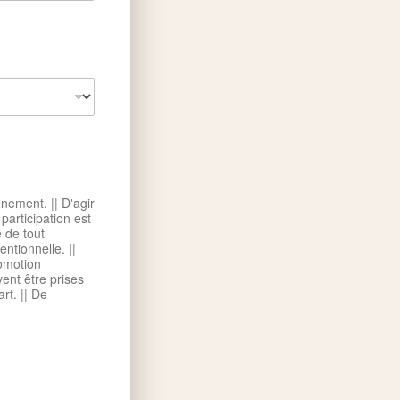
 || D'agir
ntionnelle. ||
romotion
 || De