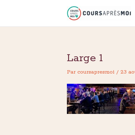
Aller
au
contenu
Large 1
Par
coursapresmoi
/
23 ao