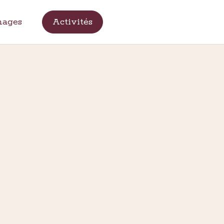
nages
Activités