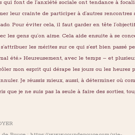
s qui font de l’anxiété sociale ont tendance à focal
rmer leur crainte de participer à d’autres rencontres
 Pour éviter cela, il faut garder en tête l’objectif 
c les gens qu’on aime. Cela aide ensuite à se conc
e s’attribuer les mérites sur ce qui s’est bien passé 
 mal été.» Heureusement, avec le temps – et plusie
rôler mon esprit qui dérape les jours ou les heures pr
uler. Je réussis mieux, aussi, à déterminer où c
mpris que je ne suis pas la seule à faire des sorties, 
OYER
 de Pouce :
https://www.coupdepouce.com/vie-