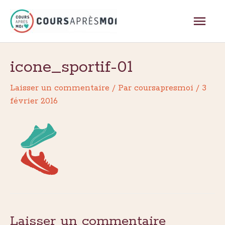
Aller
Men
au
contenu
princ
icone_sportif-01
Laisser un commentaire
/ Par
coursapresmoi
/
3
février 2016
Laisser un commentaire